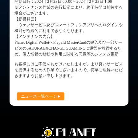
開始日時：2024年2月23日 00:00 – 2024年2月23日 1:00
※メンテナンス作業の進行状況により、終了時間は前後する
場合がございます。
【影響範囲】
ウェブサービス及びスマートフォンアプリへのログインや
機能が断続的に利用できなくなります。
【メンテナンス内容】
Planet Digital WalletへPrepaid MasterCardの導入及び一部サー
ビスのSAKURA EXCHANGE GUAM,INCに運営を移管するた
め、個人情報の移転や利用に関する同意等のシステム更新
お客様にはご不便をおかけいたしますが、より良いサービス
を提供するための作業でございますので、何卒ご理解いただ
きますようお願い申し上げます。
ニュース一覧ページ