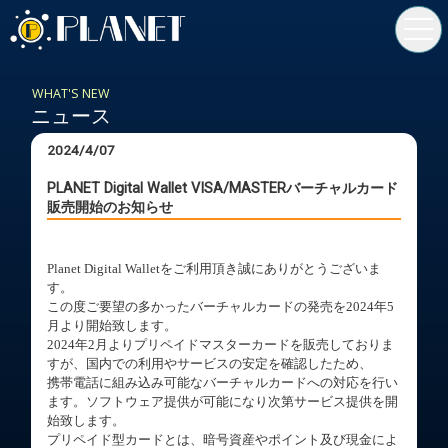
toggl
navig
WHAT'S NEW
ニュース
2024/4/07
PLANET Digital Wallet VISA/MASTERバーチャルカード
販売開始のお知らせ
Planet Digital Walletをご利用頂き誠にありがとうございま
す。
この度ご要望の多かったバーチャルカードの発売を2024年5
月より開始致します。
2024年2月よりプリペイドマスターカードを販売しておりま
すが、国内での利用やサービスの安定を確認したため、
携帯電話に組み込み可能なバーチャルカードへの対応を行い
ます。ソフトウェア提供が可能になり次第サービス提供を開
始致します。
プリペイド型カードとは、暗号資産やポイント及び現金によ