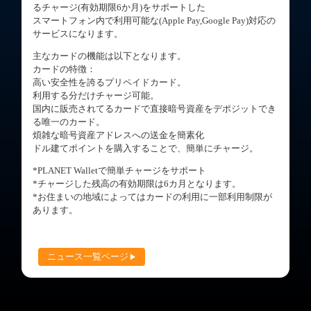
るチャージ(有効期限6か月)をサポートした
スマートフォン内で利用可能な(Apple Pay,Google Pay)対応の
サービスになります。
主なカードの機能は以下となります。
カードの特徴：
高い安全性を誇るプリペイドカード。
利用する分だけチャージ可能。
国内に販売されてるカードで直接暗号資産をデポジットでき
る唯一のカード。
煩雑な暗号資産アドレスへの送金を簡素化
ドル建てポイントを購入することで、簡単にチャージ。
*PLANET Walletで簡単チャージをサポート
*チャージした残高の有効期限は6カ月となります。
*お住まいの地域によってはカードの利用に一部利用制限が
あります。
ニュース一覧ページ