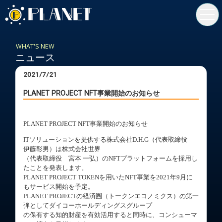
toggl
navig
WHAT'S NEW
ニュース
2021/7/21
PLANET PROJECT NFT事業開始のお知らせ
PLANET PROJECT NFT事業開始のお知らせ
ITソリューションを提供する株式会社D.H.G（代表取締役
伊藤彰男）は株式会社世界
（代表取締役 宮本 一弘）のNFTプラットフォームを採用し
たことを発表します。
PLANET PROJECT TOKENを用いたNFT事業を2021年9月に
もサービス開始を予定。
PLANET PROJECTの経済圏（トークンエコノミクス）の第一
弾としてダイコーホールディングスグループ
の保有する知的財産を有効活用すると同時に、コンシューマ